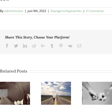
By
administrator
|
juni 9th, 2022
|
Zwangerschapsverlies
|
0 Comments
Share This Story, Choose Your Platform!
Facebook
Twitter
LinkedIn
Reddit
Google+
Tumblr
Pinterest
Vk
Email
Related Posts
Rouwverwerking
na verlies
Relatie na
Miskr
van baby (in
een
doorgesp
de
miskraam
zwangerschap)