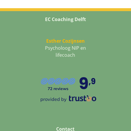
EC Coaching Delft
Esther Cozijnsen
Psycholoog NIP en
lifecoach
9
,9
72 reviews
provided by
Contact